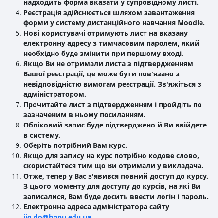
надходить форма вказати у супровідному листі.
Реєстрація здійснюється шляхом завантаження
форми у систему дистанційного навчання
Moodle
.
Нові користувачі отримують лист на вказану
електронну адресу з тимчасовим паролем, який
необхідно буде змінити при першому вході.
Якщо Ви не отримали листа з підтвердженням
Вашої реєстрації, це може бути пов'язано з
невідповідністю вимогам реєстрації. Зв'яжіться з
адміністратором.
Прочитайте лист з підтвердженням і пройдіть по
зазначеним в ньому посиланням.
Обліковий запис буде підтверджено й Ви ввійдете
в систему.
Оберіть потрібний Вам курс.
Якщо для запису на курс потрібно кодове слово,
скористайтеся тим що Ви отримали у викладача.
Отже, тепер у Вас з'явився повний доступ до курсу.
З цього моменту для доступу до курсів, на які Ви
записалися, Вам буде досить ввести логін і пароль.
Електронна адреса адміністратора сайту
iio.do@hnpu.edu.ua