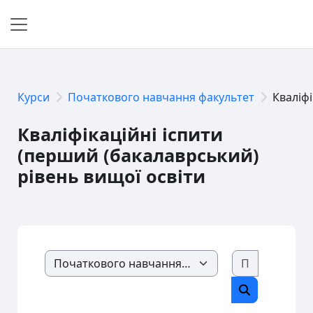
Перейти до головного вмісту
Бокова панель
Курси
Початкового навчання факультет
Кваліфі
Кваліфікаційні іспити
(перший (бакалаврський)
рівень вищої освіти
Основні блоки контенту
Пошук кур
Категорії курсів
Пошук курсі