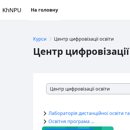
Перейти до головного вмісту
KhNPU
На головну
Курси
Центр цифровізації освіти
Центр цифровізації
Основні блоки конт
Категорії курсів
Лабораторія дистанційної освіти та
Освітня програма ...