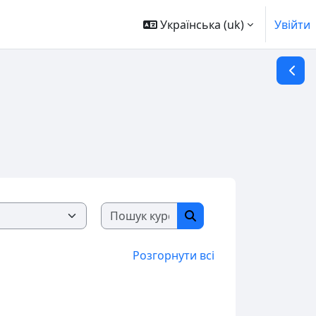
Українська ‎(uk)‎
Увійти
Відкр
Пошук курсів
Пошук курсів
Розгорнути всі