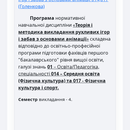
(Голенкова)
Програма
нормативної
навчальної дисципліни
«
Теорія і
методика викладання рухливих ігор
і забав з основами анімації
»
складена
відповідно до освітньо-професійної
програми підготовки фахівців першого
"бакалаврського" рівня вищої освіти,
галузі знань
01
– Освіта/Педагогіка,
спеціальності
014
– Середня освіта
(Фізична культура)
та 017 - Фізична
культура і спорт.
Семестр
викладання - 4.