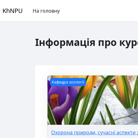
Перейти до головного вмісту
KhNPU
На головну
Інформація про кур
Основні блоки конт
Охорона природи, сучасні аспекти з
Кафедра зоології
Охорона природи, сучасні аспекти 