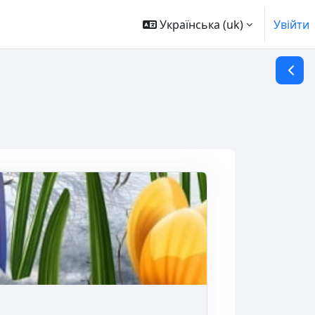
Українська ‎(uk)‎
Увійти
Відкр