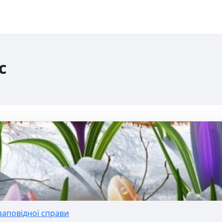
с
енту
аповідної справи
заповідної справи