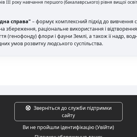
ів III року навчання першого (бакалаврського) рівня вищої освіт
дна справа"
– формує комплексний підхід до вивчення 
на збереження, раціональне використання і відтворення 
я (генофонду) флори і фауни Землі, а також її надр, вод
дних умов розвитку людського суспільства.
Зверніться до служби підтримки
сайту
Ви не пройшли ідентифікацію (
Увійти
)
Підсумок збереження даних