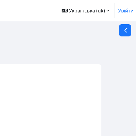
Українська ‎(uk)‎
Увійти
Відкр