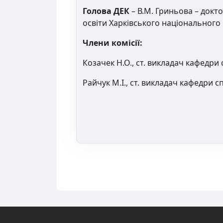
Голова ДЕК
– В.М. Гриньова – докт
освіти Харківського національного 
Члени комісії:
Козачек Н.О., ст. викладач кафедри 
Райчук М.І., ст. викладач кафедри с