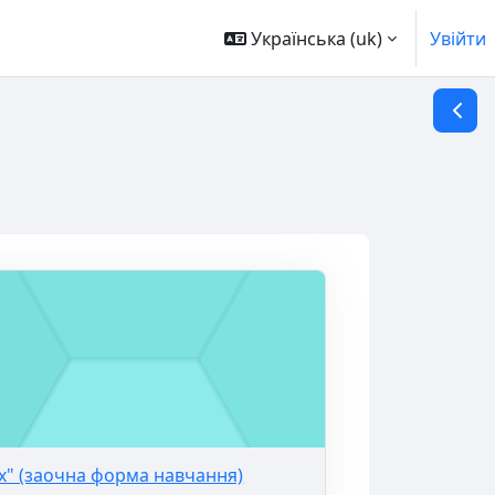
Українська ‎(uk)‎
Увійти
Відкр
х" (заочна форма навчання)
ах" (заочна форма навчання)