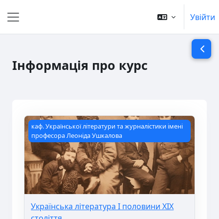
Перейти до головного вмісту
Увійти
Бокова панель
Відкр
Інформація про курс
Основні блоки контенту
Українська література І половини ХІХ століття
каф. Української літератури та журналістики імені
професора Леоніда Ушкалова
Українська література І половини ХІХ
століття